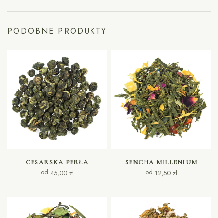
PODOBNE PRODUKTY
WYBIERZ OPCJE
WYBIERZ OPCJE
CESARSKA PERŁA
SENCHA MILLENIUM
od
od
45,00
zł
12,50
zł