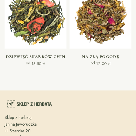
WYBIERZ OPCJE
WYBIERZ OPCJE
DZIEWIĘĆ SKARBÓW CHIN
NA ZŁĄ POGODĘ
od
od
13,50
zł
12,00
zł
Sklep z herbatą
Janina Jaworudzka
ul. Szeroka 20