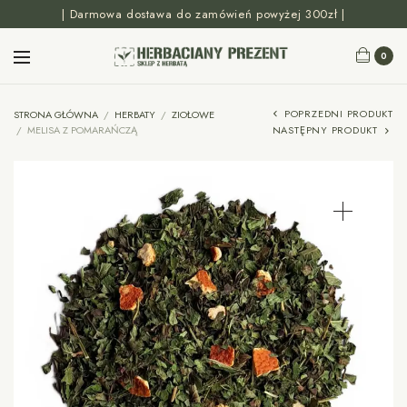
| Darmowa dostawa do zamówień powyżej 300zł |
0
POPRZEDNI PRODUKT
STRONA GŁÓWNA
/
HERBATY
/
ZIOŁOWE
/
MELISA Z POMARAŃCZĄ
NASTĘPNY PRODUKT