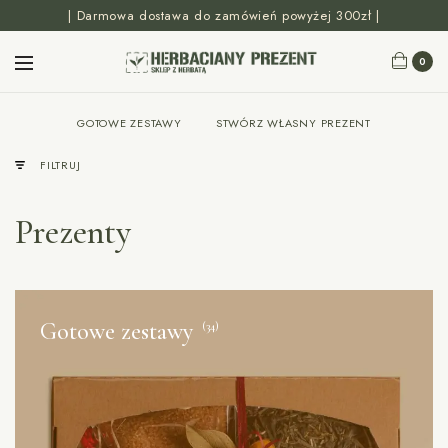
| Darmowa dostawa do zamówień powyżej 300zł |
0
GOTOWE ZESTAWY
STWÓRZ WŁASNY PREZENT
FILTRUJ
Prezenty
Gotowe zestawy
(34)