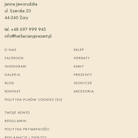
Janina Jaworudzka
ul. Szeroka 20
44-240 Żory
tel. +48 697 999 945
info@herbacianyprezent.pl
O NAS
SKLEP
FACEBOOK
HERBATY
INSTAGRAM
KAWY
GALERIA
PREZENTY
BLOG
SŁODYCZE
KONTAKT
AKCESORIA
POLITYKA PLIKÓW COOKIES (EU)
TWOJE KONTO
REGULAMIN
POLITYKA PRYWATNOŚCI
REKLAMACJE I ZWROTY