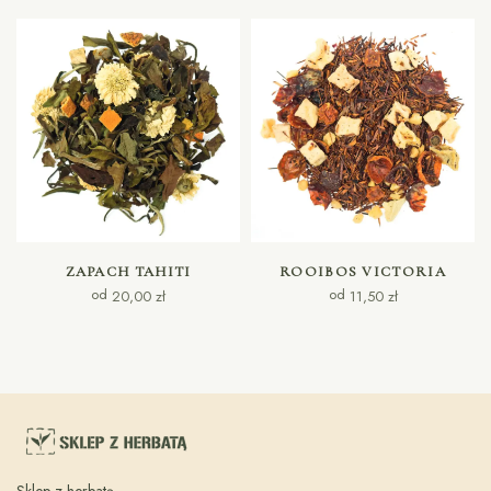
WYBIERZ OPCJE
WYBIERZ OPCJE
ZAPACH TAHITI
ROOIBOS VICTORIA
od
od
20,00
zł
11,50
zł