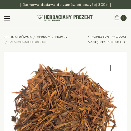
| Darmowa dostawa do zamówień powyżej 300zł |
0
POPRZEDNI PRODUKT
STRONA GŁÓWNA
/
HERBATY
/
NAPARY
/
LAPACHO MATTO GROSSO
NASTĘPNY PRODUKT