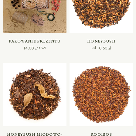
DODAJ DO KOSZYKA
WYBIERZ OPCJE
PAKOWANIE PREZENTU
HONEYBUSH
od
14,00
zł
10,50
zł
z VAT
WYBIERZ OPCJE
WYBIERZ OPCJE
HONEYBUSH MIODOWO-
ROOIBOS