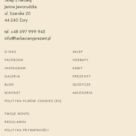
Sklep z herbatą
Janina Jaworudzka
ul. Szeroka 20
44-240 Żory
tel. +48 697 999 945
info@herbacianyprezent.pl
O NAS
SKLEP
FACEBOOK
HERBATY
INSTAGRAM
KAWY
GALERIA
PREZENTY
BLOG
SŁODYCZE
KONTAKT
AKCESORIA
POLITYKA PLIKÓW COOKIES (EU)
TWOJE KONTO
REGULAMIN
POLITYKA PRYWATNOŚCI