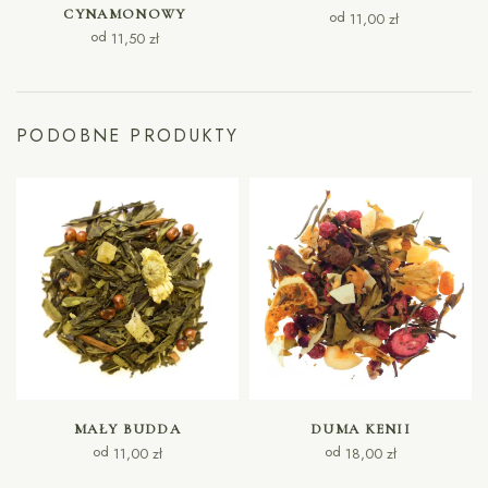
CYNAMONOWY
od
11,00
zł
od
11,50
zł
PODOBNE PRODUKTY
WYBIERZ OPCJE
WYBIERZ OPCJE
MAŁY BUDDA
DUMA KENII
od
od
11,00
zł
18,00
zł