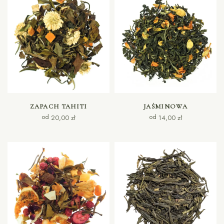
WYBIERZ OPCJE
WYBIERZ OPCJE
ZAPACH TAHITI
JAŚMINOWA
od
od
20,00
zł
14,00
zł