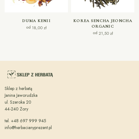
WYBIERZ OPCJE
WYBIERZ OPCJE
DUMA KENII
KOREA SENCHA JEONCHA
ORGANIC
od
18,00
zł
od
21,50
zł
Sklep z herbatą
Janina Jaworudzka
ul. Szeroka 20
44-240 Żory
tel. +48 697 999 945
info@herbacianyprezent.pl