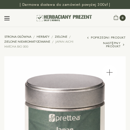
| Darmowa dostawa do zamówień powyżej 300zł |
0
STRONA GŁÓWNA
/
HERBATY
/
ZIELONE
/
POPRZEDNI PRODUKT
ZIELONE NIEAROMATYZOWANE
/
JAPAN AICHI
NASTĘPNY
PRODUKT
MATCHA BIO 30G