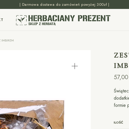
| Darmowa dostawa do zamówień powyżej 300zł |
KT
Z IMBIREM
ZES
IM
57,0
Świątec
dodatki
formie 
ILOŚĆ