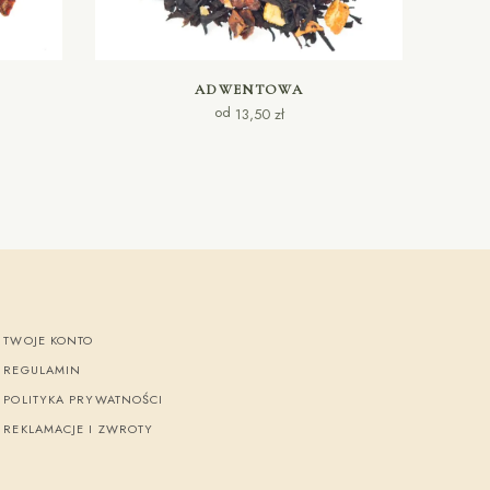
WYBIERZ OPCJE
ADWENTOWA
od
13,50
zł
TWOJE KONTO
REGULAMIN
POLITYKA PRYWATNOŚCI
REKLAMACJE I ZWROTY