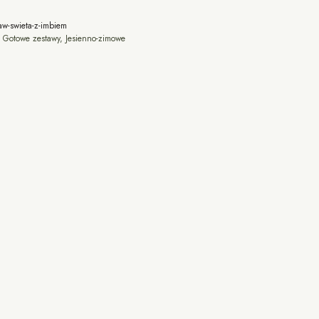
aw-swieta-z-imbiem
:
Gotowe zestawy
,
Jesienno-zimowe