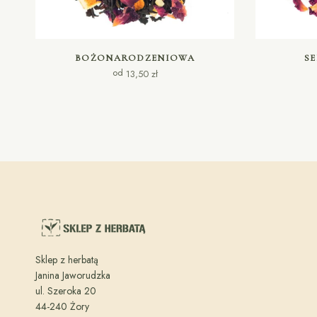
WYBIERZ OPCJE
BOŻONARODZENIOWA
SE
od
13,50
zł
Sklep z herbatą
Janina Jaworudzka
ul. Szeroka 20
44-240 Żory