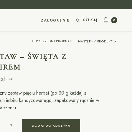
SZUKAJ
ZALOGUJ SIĘ
0
POPRZEDNI PRODUKT
NASTĘPNY PRODUKT
TAW – ŚWIĘTA Z
BIREM
0
zł
z VAT
zny zestaw pięciu herbat (po 30 g każda) z
em imbiru kandyzowanego, zapakowany ręcznie w
prezentu.
DODAJ DO KOSZYKA