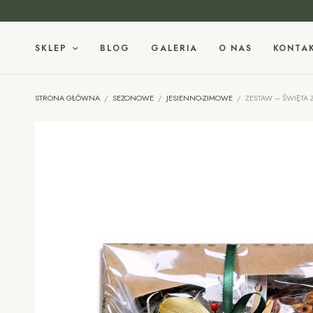
SKLEP
BLOG
GALERIA
O NAS
KONTA
STRONA GŁÓWNA
/
SEZONOWE
/
JESIENNO-ZIMOWE
/
ZESTAW – ŚWIĘTA 