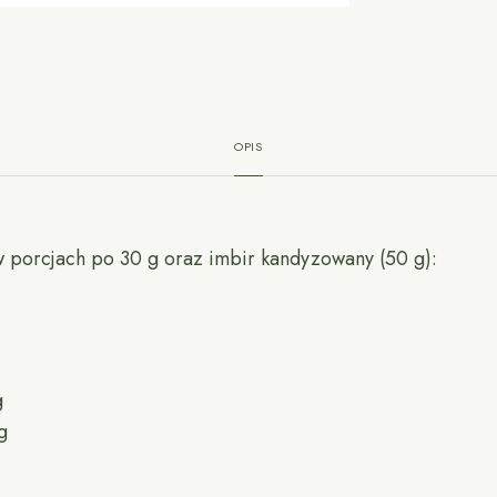
OPIS
w porcjach po 30 g oraz imbir kandyzowany (50 g):
g
g