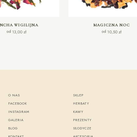
WYBIERZ OPCJE
WYBIERZ OPCJE
NCHA WIGILIJNA
MAGICZNA NOC
od
od
13,00
zł
10,50
zł
O NAS
SKLEP
FACEBOOK
HERBATY
INSTAGRAM
KAWY
GALERIA
PREZENTY
BLOG
SŁODYCZE
KONTAKT
AKCESORIA