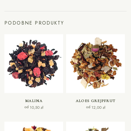
PODOBNE PRODUKTY
WYBIERZ OPCJE
WYBIERZ OPCJE
MALINA
ALOES GREJPFRUT
od
od
10,50
zł
12,00
zł