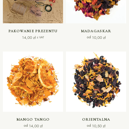
DODAJ DO KOSZYKA
WYBIERZ OPCJE
PAKOWANIE PREZENTU
MADAGASKAR
od
14,00
zł
10,00
zł
z VAT
WYBIERZ OPCJE
WYBIERZ OPCJE
MANGO TANGO
ORIENTALNA
od
od
14,00
zł
10,50
zł