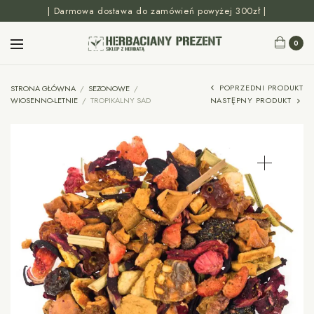
| Darmowa dostawa do zamówień powyżej 300zł |
0
POPRZEDNI PRODUKT
STRONA GŁÓWNA
/
SEZONOWE
/
WIOSENNO-LETNIE
/
TROPIKALNY SAD
NASTĘPNY PRODUKT