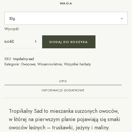
WAGA
Wyczyść
ILOŚĆ
DODAJ DO KOSZYKA
SKU:
tropikalny-sad
Kategorie:
Owocowe
,
Wiosenno-letnie
,
Wszystkie herbaty
OPIS
INFORMACJE DODATKOWE
Tropikalny Sad to mieszanka suszonych owoców,
w której na pierwszym planie pojawiają się smaki
owoców leśnych – truskawki, jeżyny i maliny.