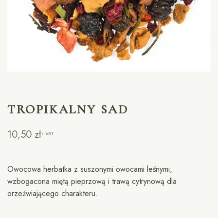
TROPIKALNY SAD
10,50
zł
z VAT
Owocowa herbatka z suszonymi owocami leśnymi,
wzbogacona miętą pieprzową i trawą cytrynową dla
orzeźwiającego charakteru.