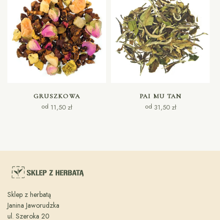
WYBIERZ OPCJE
WYBIERZ OPCJE
GRUSZKOWA
PAI MU TAN
od
od
11,50
zł
31,50
zł
Sklep z herbatą
Janina Jaworudzka
ul. Szeroka 20