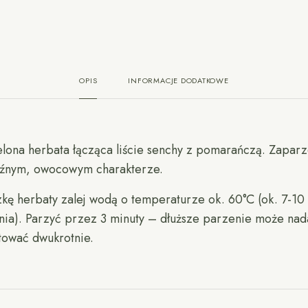
OPIS
INFORMACJE DODATKOWE
elona herbata łącząca liście senchy z pomarańczą. Zaparz
źnym, owocowym charakterze.
zkę herbaty zalej wodą o temperaturze ok. 60°C (ok. 7-10
ia). Parzyć przez 3 minuty – dłuższe parzenie może na
tować dwukrotnie.