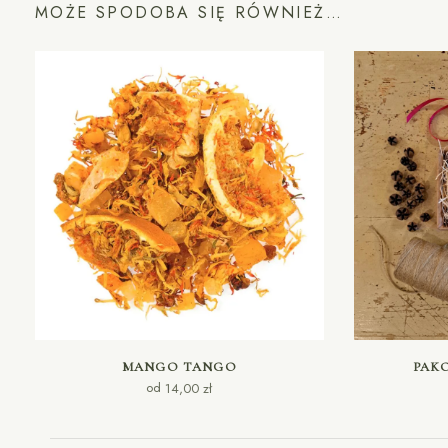
MOŻE SPODOBA SIĘ RÓWNIEŻ…
WYBIERZ OPCJE
D
MANGO TANGO
PAK
od
14,00
zł