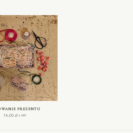
ODAJ DO KOSZYKA
OWANIE PREZENTU
14,00
zł
z VAT