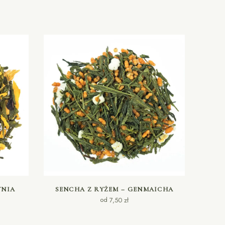
WYBIERZ OPCJE
YNIA
SENCHA Z RYŻEM – GENMAICHA
od
7,50
zł