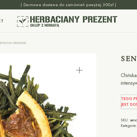
| Darmowa dostawa do zamówień powyżej 300zł |
KT
ENCHA ORANGE
SE
Chińska
intensy
TEGO PR
JEST DO
SKU:
sen
Kategorie