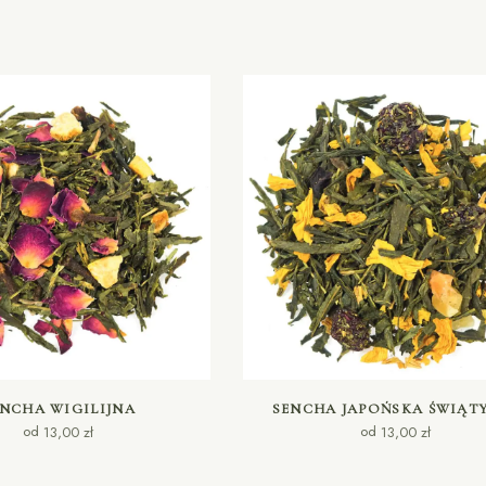
WYBIERZ OPCJE
WYBIERZ OPCJE
NCHA WIGILIJNA
SENCHA JAPOŃSKA ŚWIĄT
od
od
13,00
zł
13,00
zł