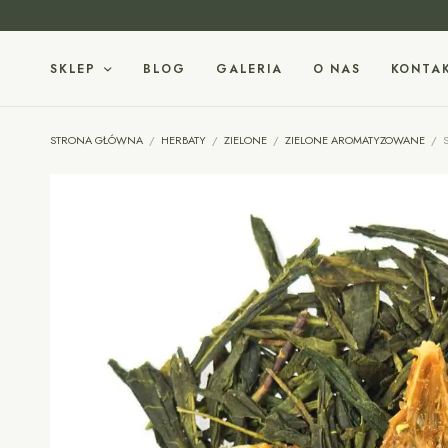
SKLEP
BLOG
GALERIA
O NAS
KONTA
STRONA GŁÓWNA
/
HERBATY
/
ZIELONE
/
ZIELONE AROMATYZOWANE
/
S