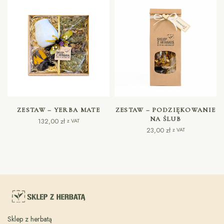
DODAJ DO KOSZYKA
DODAJ DO KOSZYKA
ZESTAW – YERBA MATE
ZESTAW – PODZIĘKOWANIE
NA ŚLUB
132,00
zł
z VAT
23,00
zł
z VAT
Sklep z herbatą