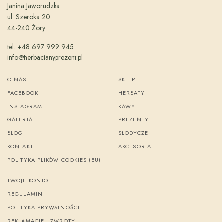
Janina Jaworudzka
ul. Szeroka 20
44-240 Żory
tel. +48 697 999 945
info@herbacianyprezent.pl
O NAS
SKLEP
FACEBOOK
HERBATY
INSTAGRAM
KAWY
GALERIA
PREZENTY
BLOG
SŁODYCZE
KONTAKT
AKCESORIA
POLITYKA PLIKÓW COOKIES (EU)
TWOJE KONTO
REGULAMIN
POLITYKA PRYWATNOŚCI
REKLAMACJE I ZWROTY