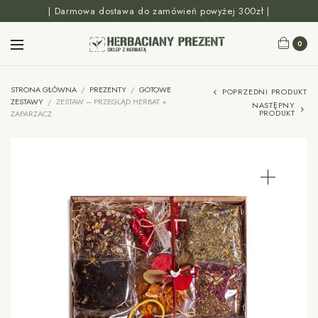
| Darmowa dostawa do zamówień powyżej 300zł |
0
STRONA GŁÓWNA
/
PREZENTY
/
GOTOWE
POPRZEDNI PRODUKT
ZESTAWY
/
ZESTAW – PRZEGLĄD HERBAT +
NASTĘPNY
PRODUKT
ZAPARZACZ