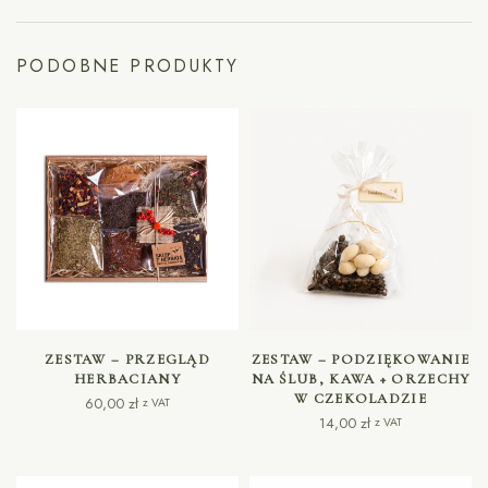
PODOBNE PRODUKTY
DODAJ DO KOSZYKA
DODAJ DO KOSZYKA
ZESTAW – PRZEGLĄD
ZESTAW – PODZIĘKOWANIE
HERBACIANY
NA ŚLUB, KAWA + ORZECHY
W CZEKOLADZIE
60,00
zł
z VAT
14,00
zł
z VAT