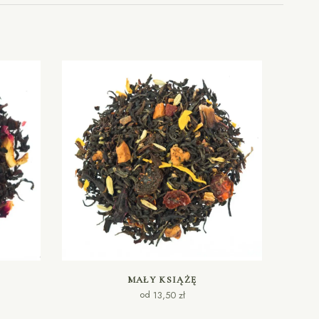
WYBIERZ OPCJE
MAŁY KSIĄŻĘ
od
13,50
zł