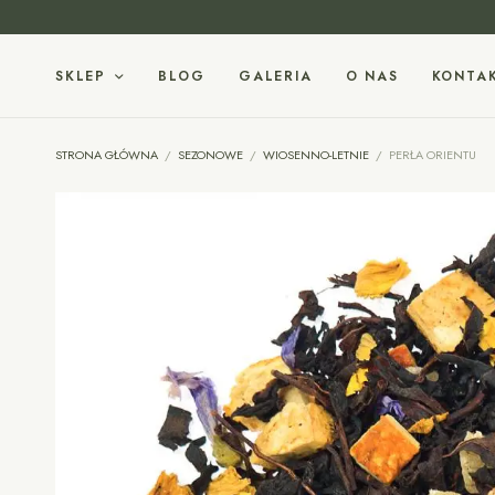
SKLEP
BLOG
GALERIA
O NAS
KONTA
STRONA GŁÓWNA
/
SEZONOWE
/
WIOSENNO-LETNIE
/
PERŁA ORIENTU