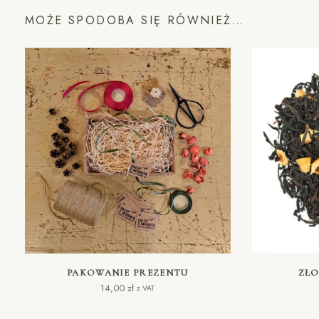
MOŻE SPODOBA SIĘ RÓWNIEŻ…
DODAJ DO KOSZYKA
PAKOWANIE PREZENTU
ZŁ
14,00
zł
z VAT