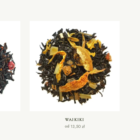
WYBIERZ OPCJE
WAIKIKI
od
13,50
zł