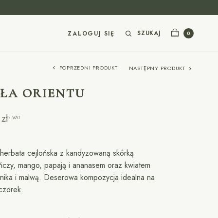
SZUKAJ
ZALOGUJ SIĘ
0
POPRZEDNI PRODUKT
NASTĘPNY PRODUKT
RŁA ORIENTU
0
zł
z VAT
herbata cejlońska z kandyzowaną skórką
czy, mango, papają i ananasem oraz kwiatem
nika i malwą. Deserowa kompozycja idealna na
czorek.