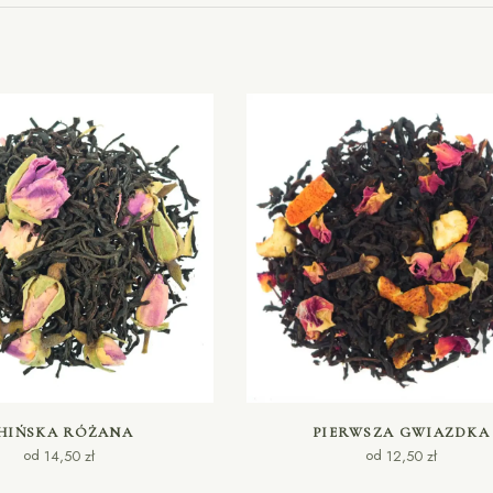
WYBIERZ OPCJE
WYBIERZ OPCJE
HIŃSKA RÓŻANA
PIERWSZA GWIAZDKA
od
od
14,50
zł
12,50
zł