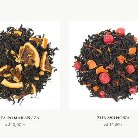
WYBIERZ OPCJE
WYBIERZ OPCJE
OTA POMARAŃCZA
ŻURAWINOWA
od
od
13,00
zł
12,50
zł