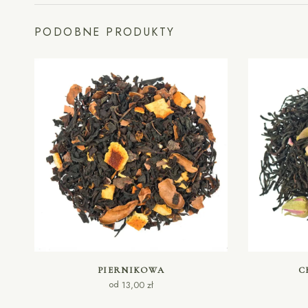
PODOBNE PRODUKTY
WYBIERZ OPCJE
PIERNIKOWA
C
od
13,00
zł