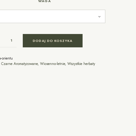
WAGA
DODAJ DO KOSZYKA
a-orientu
:
Czarne Aromatyzowane
,
Wiosenno-letnie
,
Wszystkie herbaty