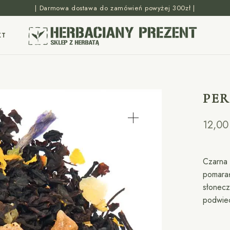
| Darmowa dostawa do zamówień powyżej 300zł |
KT
PE
12,0
Czarna 
pomarań
słonecz
podwie