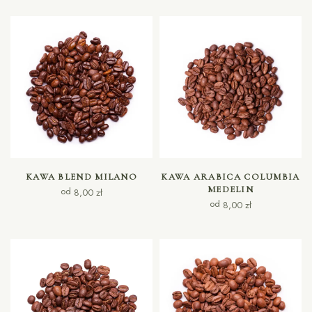
WYBIERZ OPCJE
WYBIERZ OPCJE
KAWA BLEND MILANO
KAWA ARABICA COLUMBIA
MEDELIN
od
8,00
zł
od
8,00
zł