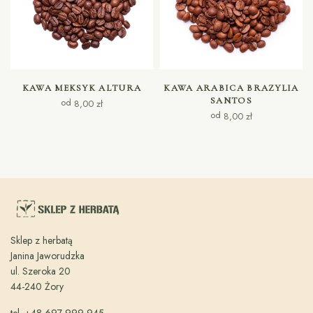
WYBIERZ OPCJE
WYBIERZ OPCJE
KAWA MEKSYK ALTURA
KAWA ARABICA BRAZYLIA
SANTOS
od
8,00
zł
od
8,00
zł
Sklep z herbatą
Janina Jaworudzka
ul. Szeroka 20
44-240 Żory