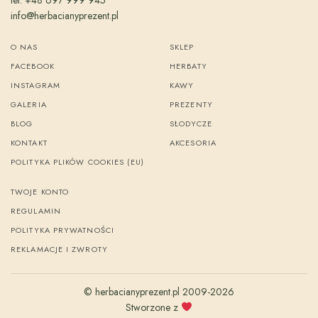
tel. +48 697 999 945
info@herbacianyprezent.pl
O NAS
SKLEP
FACEBOOK
HERBATY
INSTAGRAM
KAWY
GALERIA
PREZENTY
BLOG
SŁODYCZE
KONTAKT
AKCESORIA
POLITYKA PLIKÓW COOKIES (EU)
TWOJE KONTO
REGULAMIN
POLITYKA PRYWATNOŚCI
REKLAMACJE I ZWROTY
© herbacianyprezent.pl 2009-2026
Stworzone z