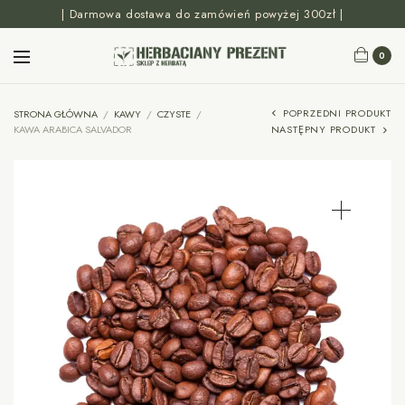
| Darmowa dostawa do zamówień powyżej 300zł |
0
POPRZEDNI PRODUKT
STRONA GŁÓWNA
/
KAWY
/
CZYSTE
/
KAWA ARABICA SALVADOR
NASTĘPNY PRODUKT