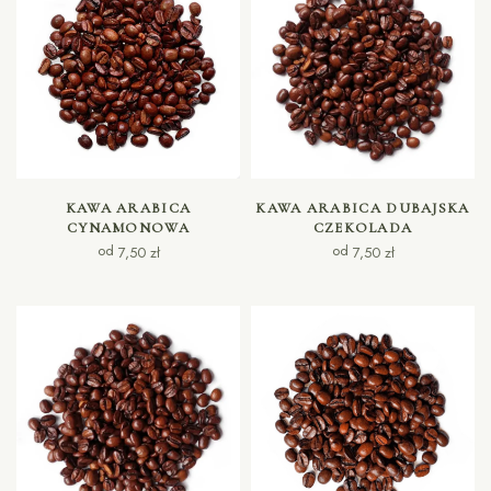
WYBIERZ OPCJE
WYBIERZ OPCJE
KAWA ARABICA
KAWA ARABICA DUBAJSKA
CYNAMONOWA
CZEKOLADA
od
od
7,50
zł
7,50
zł