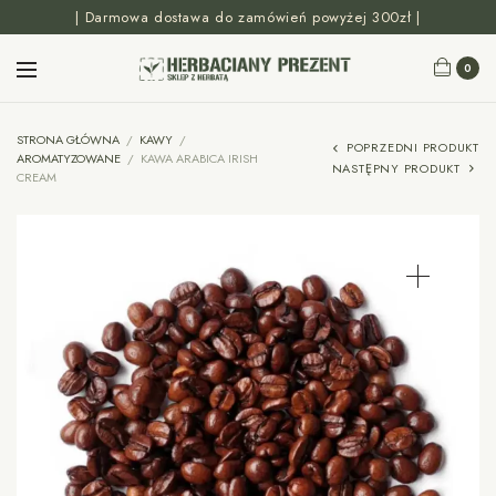
| Darmowa dostawa do zamówień powyżej 300zł |
0
STRONA GŁÓWNA
/
KAWY
/
POPRZEDNI PRODUKT
AROMATYZOWANE
/
KAWA ARABICA IRISH
NASTĘPNY PRODUKT
CREAM