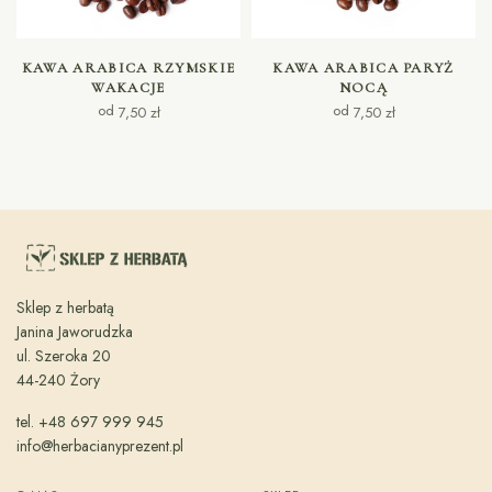
WYBIERZ OPCJE
WYBIERZ OPCJE
KAWA ARABICA RZYMSKIE
KAWA ARABICA PARYŻ
WAKACJE
NOCĄ
od
od
7,50
zł
7,50
zł
Sklep z herbatą
Janina Jaworudzka
ul. Szeroka 20
44-240 Żory
tel. +48 697 999 945
info@herbacianyprezent.pl