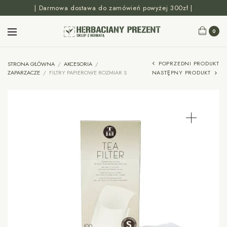
| Darmowa dostawa do zamówień powyżej 300zł |
0
POPRZEDNI PRODUKT
STRONA GŁÓWNA
/
AKCESORIA
/
ZAPARZACZE
/
FILTRY PAPIEROWE ROZMIAR S
NASTĘPNY PRODUKT