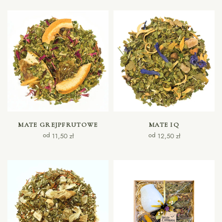
WYBIERZ OPCJE
WYBIERZ OPCJE
MATE GREJPFRUTOWE
MATE IQ
od
od
11,50
zł
12,50
zł