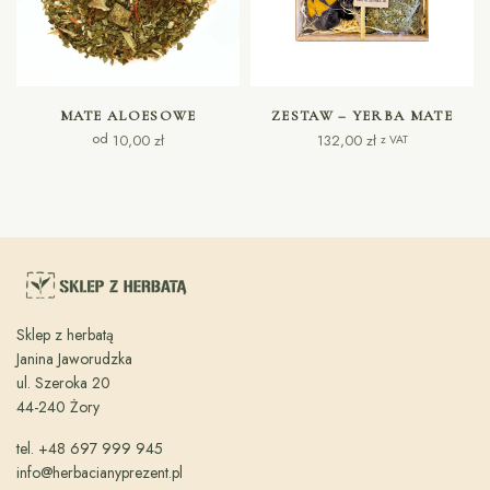
WYBIERZ OPCJE
DODAJ DO KOSZYKA
MATE ALOESOWE
ZESTAW – YERBA MATE
od
10,00
zł
132,00
zł
z VAT
Sklep z herbatą
Janina Jaworudzka
ul. Szeroka 20
44-240 Żory
tel. +48 697 999 945
info@herbacianyprezent.pl