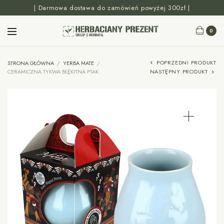
| Darmowa dostawa do zamówień powyżej 300zł |
0
POPRZEDNI PRODUKT
STRONA GŁÓWNA
/
YERBA MATE
/
CERAMICZNA TYKWA BŁĘKITNA PTAK
NASTĘPNY PRODUKT