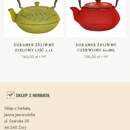
DODAJ DO KOSZYKA
DODAJ DO KOSZYKA
DZBANEK ŻELIWNY
DZBANEK ŻELIWNY
ZIELONY LIŚĆ 1,1L
CZERWONY 600ML
160,00
zł
138,00
zł
z VAT
z VAT
Sklep z herbatą
Janina Jaworudzka
ul. Szeroka 20
44-240 Żory