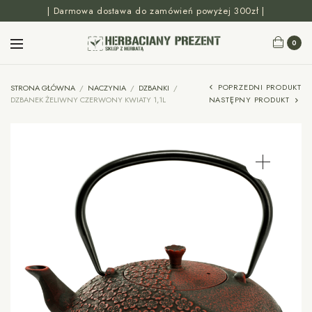
| Darmowa dostawa do zamówień powyżej 300zł |
0
POPRZEDNI PRODUKT
STRONA GŁÓWNA
/
NACZYNIA
/
DZBANKI
/
DZBANEK ŻELIWNY CZERWONY KWIATY 1,1L
NASTĘPNY PRODUKT