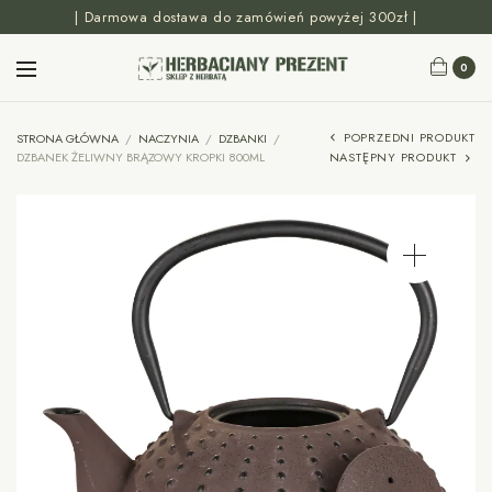
| Darmowa dostawa do zamówień powyżej 300zł |
0
POPRZEDNI PRODUKT
STRONA GŁÓWNA
/
NACZYNIA
/
DZBANKI
/
DZBANEK ŻELIWNY BRĄZOWY KROPKI 800ML
NASTĘPNY PRODUKT