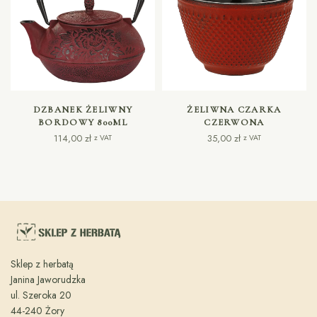
DODAJ DO KOSZYKA
DODAJ DO KOSZYKA
DZBANEK ŻELIWNY
ŻELIWNA CZARKA
BORDOWY 800ML
CZERWONA
114,00
zł
35,00
zł
z VAT
z VAT
Sklep z herbatą
Janina Jaworudzka
ul. Szeroka 20
44-240 Żory