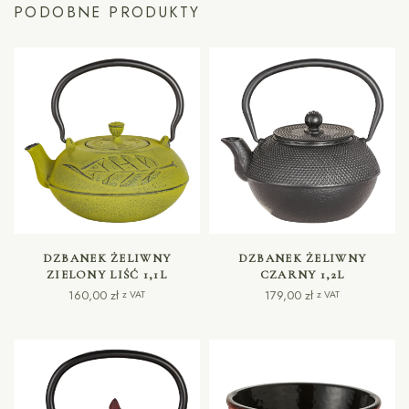
PODOBNE PRODUKTY
DODAJ DO KOSZYKA
DODAJ DO KOSZYKA
DZBANEK ŻELIWNY
DZBANEK ŻELIWNY
ZIELONY LIŚĆ 1,1L
CZARNY 1,2L
160,00
zł
179,00
zł
z VAT
z VAT