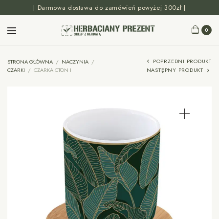
| Darmowa dostawa do zamówień powyżej 300zł |
0
POPRZEDNI PRODUKT
STRONA GŁÓWNA
/
NACZYNIA
/
CZARKI
/
CZARKA CTON I
NASTĘPNY PRODUKT