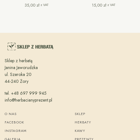
35,00
zł
15,00
zł
z VAT
z VAT
Sklep z herbatą
Janina Jaworudzka
ul. Szeroka 20
44-240 Żory
tel. +48 697 999 945
info@herbacianyprezent.pl
O NAS
SKLEP
FACEBOOK
HERBATY
INSTAGRAM
KAWY
GALERIA
PREZENTY