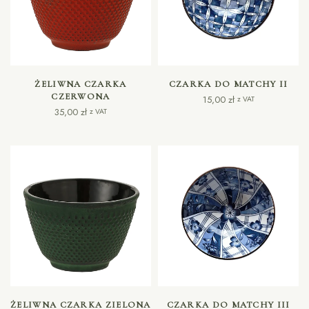
DODAJ DO KOSZYKA
DODAJ DO KOSZYKA
ŻELIWNA CZARKA
CZARKA DO MATCHY II
CZERWONA
15,00
zł
z VAT
35,00
zł
z VAT
DODAJ DO KOSZYKA
DODAJ DO KOSZYKA
ŻELIWNA CZARKA ZIELONA
CZARKA DO MATCHY III