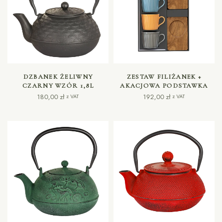
DODAJ DO KOSZYKA
DODAJ DO KOSZYKA
DZBANEK ŻELIWNY
ZESTAW FILIŻANEK +
CZARNY WZÓR 1,8L
AKACJOWA PODSTAWKA
180,00
zł
192,00
zł
z VAT
z VAT