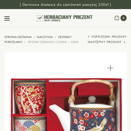
| Darmowa dostawa do zamówień powyżej 300zł |
0
POPRZEDNI PRODUKT
STRONA GŁÓWNA
/
NACZYNIA
/
ZESTAWY
PORCELANY
/
ZESTAW DZBANEK I CZARKI – OKIN
NASTĘPNY PRODUKT