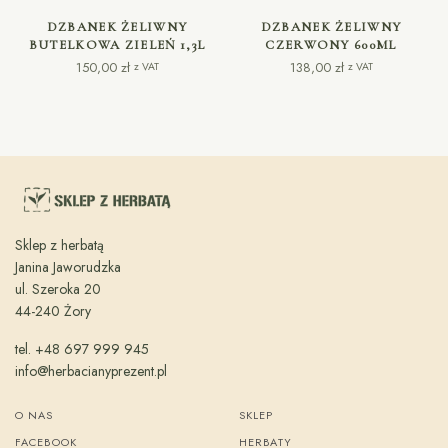
DODAJ DO KOSZYKA
DODAJ DO KOSZYKA
DZBANEK ŻELIWNY
DZBANEK ŻELIWNY
BUTELKOWA ZIELEŃ 1,3L
CZERWONY 600ML
150,00
zł
138,00
zł
z VAT
z VAT
Sklep z herbatą
Janina Jaworudzka
ul. Szeroka 20
44-240 Żory
tel. +48 697 999 945
info@herbacianyprezent.pl
O NAS
SKLEP
FACEBOOK
HERBATY